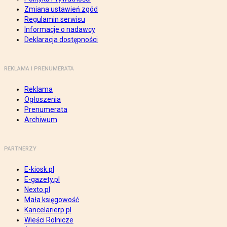
Zmiana ustawień zgód
Regulamin serwisu
Informacje o nadawcy
Deklaracja dostępności
REKLAMA I PRENUMERATA
Reklama
Ogłoszenia
Prenumerata
Archiwum
PARTNERZY
E-kiosk.pl
E-gazety.pl
Nexto.pl
Mała księgowość
Kancelarierp.pl
Wieści Rolnicze