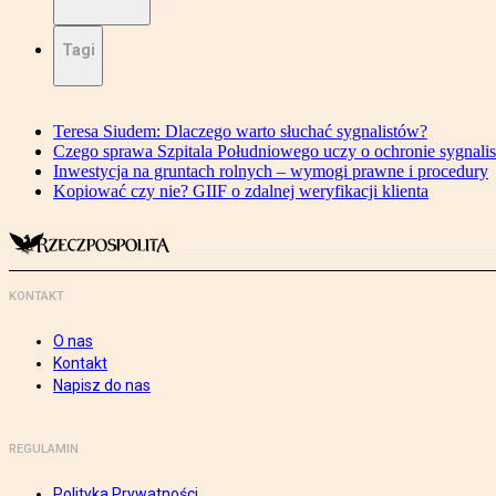
Tagi
Teresa Siudem: Dlaczego warto słuchać sygnalistów?
Czego sprawa Szpitala Południowego uczy o ochronie sygnali
Inwestycja na gruntach rolnych – wymogi prawne i procedury
Kopiować czy nie? GIIF o zdalnej weryfikacji klienta
KONTAKT
O nas
Kontakt
Napisz do nas
REGULAMIN
Polityka Prywatności