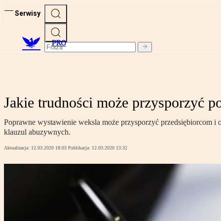
Serwisy
PRO
Jakie trudności może przysporzyć 
Poprawne wystawienie weksla może przysporzyć przedsiębiorcom i o
klauzul abuzywnych.
Aktualizacja:
12.03.2020 18:03
Publikacja:
12.03.2020 13:32