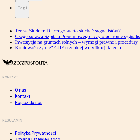
Tagi
Teresa Siudem: Dlaczego warto słuchać sygnalistów?
Czego sprawa Szpitala Południowego uczy o ochronie sygnali
Inwestycja na gruntach rolnych – wymogi prawne i procedury
Kopiować czy nie? GIIF o zdalnej weryfikacji klienta
KONTAKT
O nas
Kontakt
Napisz do nas
REGULAMIN
Polityka Prywatności
Zmiana ustawień zgód