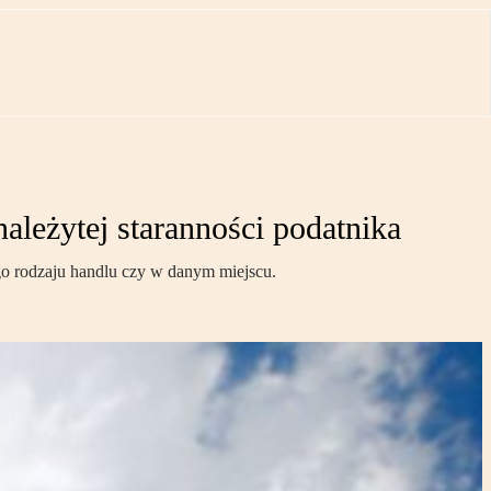
ależytej staranności podatnika
go rodzaju handlu czy w danym miejscu.