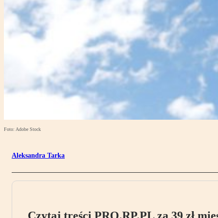
Foto: Adobe Stock
Aleksandra Tarka
Czytaj treści PRO.RP.PL za 39 zł mies