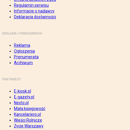
Regulamin serwisu
Informacje o nadawcy
Deklaracja dostępności
REKLAMA I PRENUMERATA
Reklama
Ogłoszenia
Prenumerata
Archiwum
PARTNERZY
E-kiosk.pl
E-gazety.pl
Nexto.pl
Mała księgowość
Kancelarierp.pl
Wieści Rolnicze
Życie Warszawy