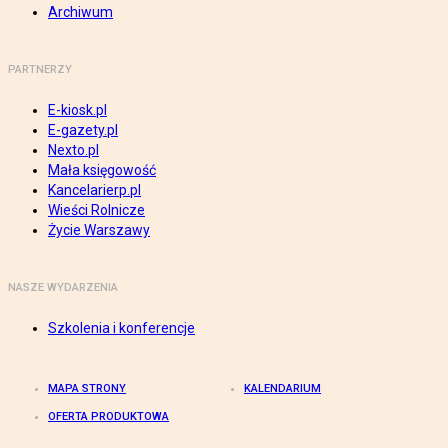
Archiwum
PARTNERZY
E-kiosk.pl
E-gazety.pl
Nexto.pl
Mała księgowość
Kancelarierp.pl
Wieści Rolnicze
Życie Warszawy
NASZE WYDARZENIA
Szkolenia i konferencje
MAPA STRONY
KALENDARIUM
OFERTA PRODUKTOWA