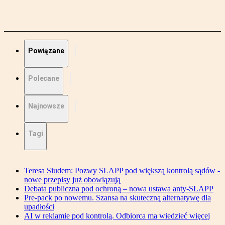
Powiązane
Polecane
Najnowsze
Tagi
Teresa Siudem: Pozwy SLAPP pod większą kontrolą sądów -
nowe przepisy już obowiązują
Debata publiczna pod ochroną – nowa ustawa anty-SLAPP
Pre-pack po nowemu. Szansa na skuteczną alternatywę dla
upadłości
AI w reklamie pod kontrolą. Odbiorca ma wiedzieć więcej