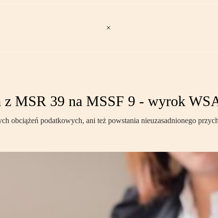
ścia z MSR 39 na MSSF 9 - wyrok WS
h obciążeń podatkowych, ani też powstania nieuzasadnionego przyc