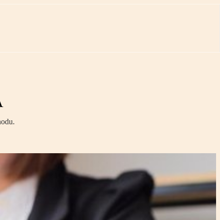
A
hodu.