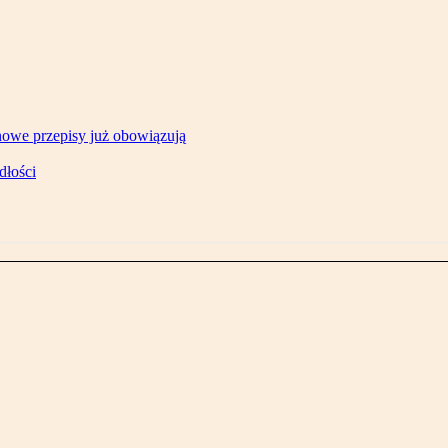
owe przepisy już obowiązują
dłości