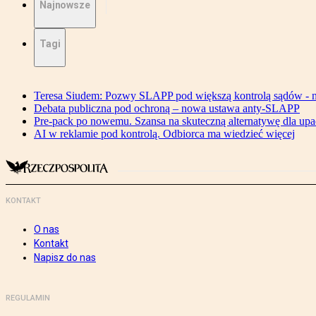
Najnowsze
Tagi
Teresa Siudem: Pozwy SLAPP pod większą kontrolą sądów - n
Debata publiczna pod ochroną – nowa ustawa anty-SLAPP
Pre-pack po nowemu. Szansa na skuteczną alternatywę dla upa
AI w reklamie pod kontrolą. Odbiorca ma wiedzieć więcej
KONTAKT
O nas
Kontakt
Napisz do nas
REGULAMIN