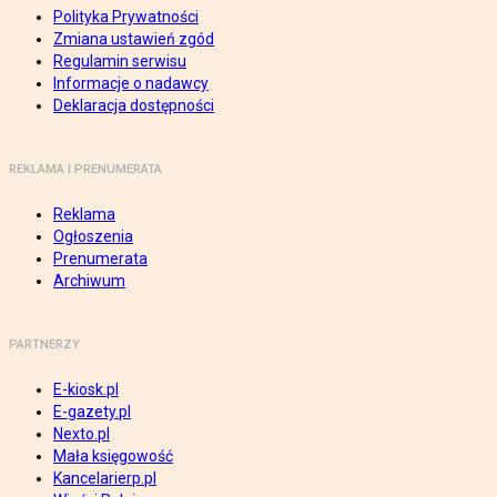
Polityka Prywatności
Zmiana ustawień zgód
Regulamin serwisu
Informacje o nadawcy
Deklaracja dostępności
REKLAMA I PRENUMERATA
Reklama
Ogłoszenia
Prenumerata
Archiwum
PARTNERZY
E-kiosk.pl
E-gazety.pl
Nexto.pl
Mała księgowość
Kancelarierp.pl