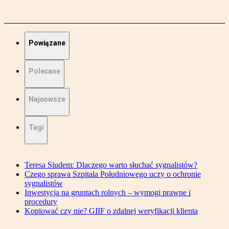
Powiązane
Polecane
Najnowsze
Tagi
Teresa Siudem: Dlaczego warto słuchać sygnalistów?
Czego sprawa Szpitala Południowego uczy o ochronie
sygnalistów
Inwestycja na gruntach rolnych – wymogi prawne i
procedury
Kopiować czy nie? GIIF o zdalnej weryfikacji klienta