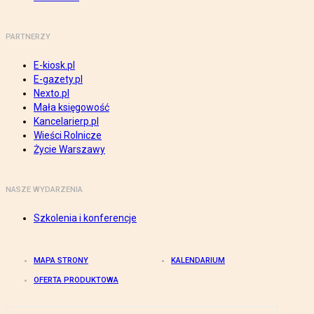
PARTNERZY
E-kiosk.pl
E-gazety.pl
Nexto.pl
Mała księgowość
Kancelarierp.pl
Wieści Rolnicze
Życie Warszawy
NASZE WYDARZENIA
Szkolenia i konferencje
MAPA STRONY
KALENDARIUM
OFERTA PRODUKTOWA