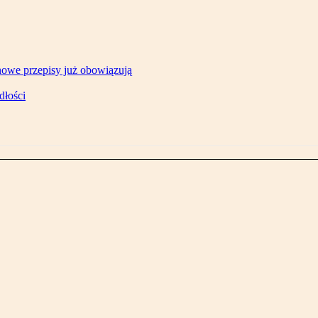
owe przepisy już obowiązują
dłości