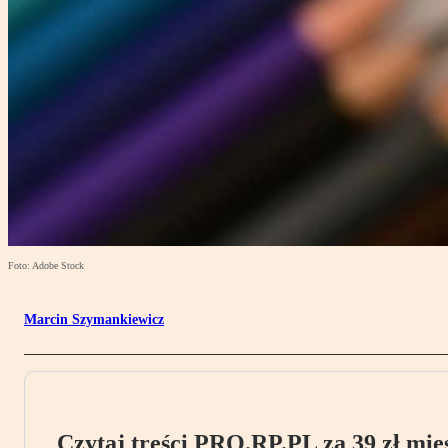
Foto: Adobe Stock
Marcin Szymankiewicz
Czytaj treści PRO.RP.PL za 39 zł mies