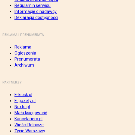
Regulamin serwisu
Informacje o nadawcy
Deklaracja dostępności
REKLAMA I PRENUMERATA
Reklama
Ogłoszenia
Prenumerata
Archiwum
PARTNERZY
E-kiosk.pl
E-gazety.pl
Nexto.pl
Mała księgowość
Kancelarierp.pl
Wieści Rolnicze
Życie Warszawy