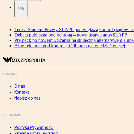
Tagi
Teresa Siudem: Pozwy SLAPP pod większą kontrolą sądów - n
Debata publiczna pod ochroną – nowa ustawa anty-SLAPP
Pre-pack po nowemu. Szansa na skuteczną alternatywę dla upa
AI w reklamie pod kontrolą. Odbiorca ma wiedzieć więcej
KONTAKT
O nas
Kontakt
Napisz do nas
REGULAMIN
Polityka Prywatności
Zmiana ustawień zgód