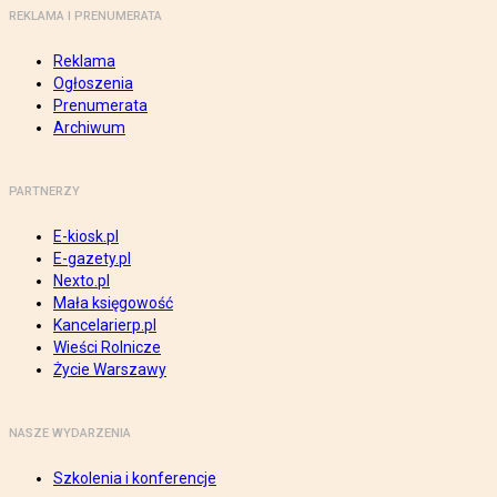
REKLAMA I PRENUMERATA
Reklama
Ogłoszenia
Prenumerata
Archiwum
PARTNERZY
E-kiosk.pl
E-gazety.pl
Nexto.pl
Mała księgowość
Kancelarierp.pl
Wieści Rolnicze
Życie Warszawy
NASZE WYDARZENIA
Szkolenia i konferencje