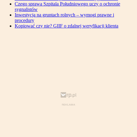
Czego sprawa Szpitala Południowego uczy o ochronie
sygnalistów
Inwestycja na gruntach rolnych – wymogi prawne i
procedury
Kopiować czy nie? GIIF o zdalnej weryfikacji klienta