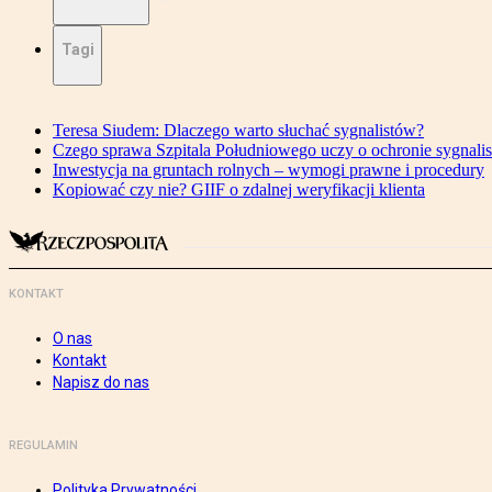
Tagi
Teresa Siudem: Dlaczego warto słuchać sygnalistów?
Czego sprawa Szpitala Południowego uczy o ochronie sygnali
Inwestycja na gruntach rolnych – wymogi prawne i procedury
Kopiować czy nie? GIIF o zdalnej weryfikacji klienta
KONTAKT
O nas
Kontakt
Napisz do nas
REGULAMIN
Polityka Prywatności