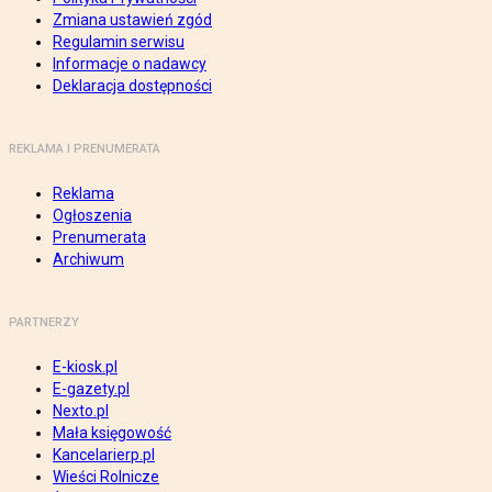
Zmiana ustawień zgód
Regulamin serwisu
Informacje o nadawcy
Deklaracja dostępności
REKLAMA I PRENUMERATA
Reklama
Ogłoszenia
Prenumerata
Archiwum
PARTNERZY
E-kiosk.pl
E-gazety.pl
Nexto.pl
Mała księgowość
Kancelarierp.pl
Wieści Rolnicze