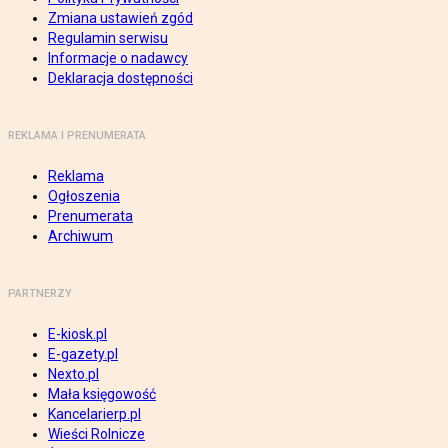
Zmiana ustawień zgód
Regulamin serwisu
Informacje o nadawcy
Deklaracja dostępności
REKLAMA I PRENUMERATA
Reklama
Ogłoszenia
Prenumerata
Archiwum
PARTNERZY
E-kiosk.pl
E-gazety.pl
Nexto.pl
Mała księgowość
Kancelarierp.pl
Wieści Rolnicze