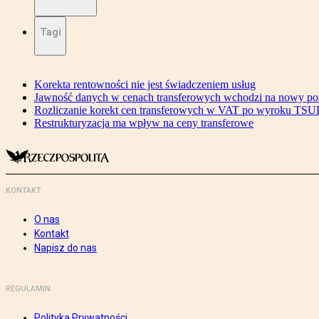
Tagi
Korekta rentowności nie jest świadczeniem usług
Jawność danych w cenach transferowych wchodzi na nowy p
Rozliczanie korekt cen transferowych w VAT po wyroku TSU
Restrukturyzacja ma wpływ na ceny transferowe
KONTAKT
O nas
Kontakt
Napisz do nas
REGULAMIN
Polityka Prywatności