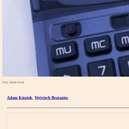
Foto: Adobe Stock
Adam Książek
,
Wojciech Brataniec