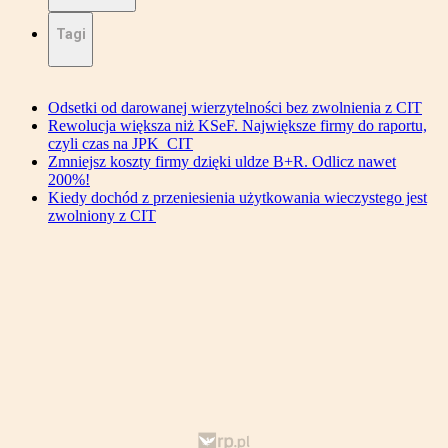
Tagi
Odsetki od darowanej wierzytelności bez zwolnienia z CIT
Rewolucja większa niż KSeF. Największe firmy do raportu,
czyli czas na JPK_CIT
Zmniejsz koszty firmy dzięki uldze B+R. Odlicz nawet
200%!
Kiedy dochód z przeniesienia użytkowania wieczystego jest
zwolniony z CIT