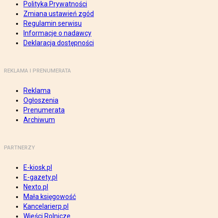
Polityka Prywatności
Zmiana ustawień zgód
Regulamin serwisu
Informacje o nadawcy
Deklaracja dostępności
REKLAMA I PRENUMERATA
Reklama
Ogłoszenia
Prenumerata
Archiwum
PARTNERZY
E-kiosk.pl
E-gazety.pl
Nexto.pl
Mała księgowość
Kancelarierp.pl
Wieści Rolnicze