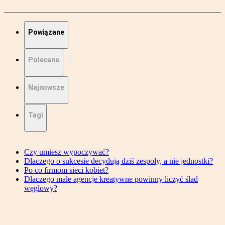
Powiązane
Polecane
Najnowsze
Tagi
Czy umiesz wypoczywać?
Dlaczego o sukcesie decydują dziś zespoły, a nie jednostki?
Po co firmom sieci kobiet?
Dlaczego małe agencje kreatywne powinny liczyć ślad
węglowy?