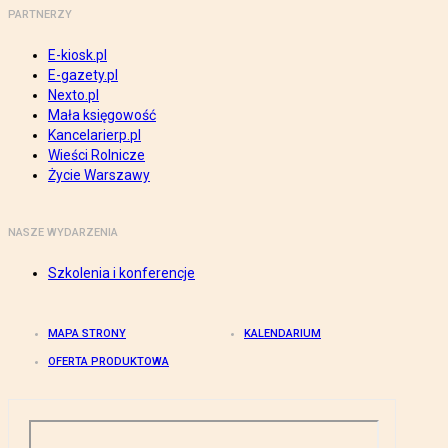
PARTNERZY
E-kiosk.pl
E-gazety.pl
Nexto.pl
Mała księgowość
Kancelarierp.pl
Wieści Rolnicze
Życie Warszawy
NASZE WYDARZENIA
Szkolenia i konferencje
MAPA STRONY
KALENDARIUM
OFERTA PRODUKTOWA