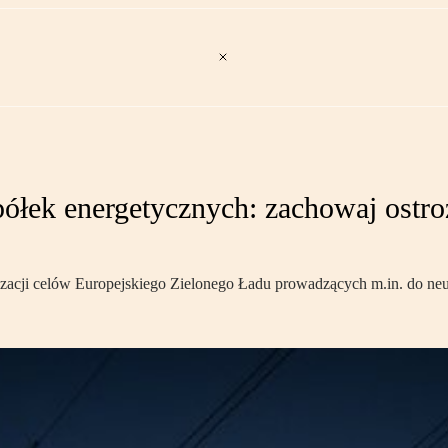
łek energetycznych: zachowaj ostroż
lizacji celów Europejskiego Zielonego Ładu prowadzących m.in. do neu