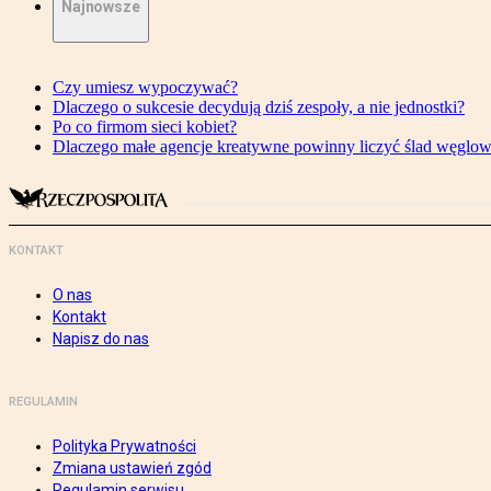
Najnowsze
Czy umiesz wypoczywać?
Dlaczego o sukcesie decydują dziś zespoły, a nie jednostki?
Po co firmom sieci kobiet?
Dlaczego małe agencje kreatywne powinny liczyć ślad węglo
KONTAKT
O nas
Kontakt
Napisz do nas
REGULAMIN
Polityka Prywatności
Zmiana ustawień zgód
Regulamin serwisu