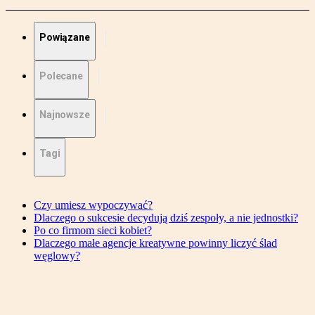
Powiązane
Polecane
Najnowsze
Tagi
Czy umiesz wypoczywać?
Dlaczego o sukcesie decydują dziś zespoły, a nie jednostki?
Po co firmom sieci kobiet?
Dlaczego małe agencje kreatywne powinny liczyć ślad
węglowy?