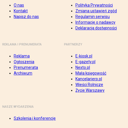
O nas
Polityka Prywatności
Kontakt
Zmiana ustawień zgód
Napisz do nas
Regulamin serwisu
Informacje o nadawcy
Deklaracja dostępności
REKLAMA I PRENUMERATA
PARTNERZY
Reklama
E-kiosk.pl
Ogłoszenia
E-gazety.pl
Prenumerata
Nexto.pl
Archiwum
Mała księgowość
Kancelarierp.pl
Wieści Rolnicze
Życie Warszawy
NASZE WYDARZENIA
Szkolenia i konferencje