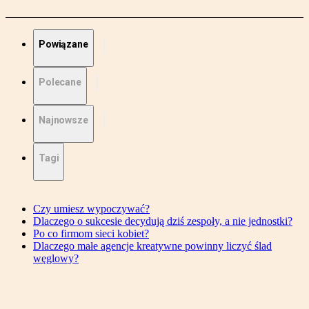
Powiązane
Polecane
Najnowsze
Tagi
Czy umiesz wypoczywać?
Dlaczego o sukcesie decydują dziś zespoły, a nie jednostki?
Po co firmom sieci kobiet?
Dlaczego małe agencje kreatywne powinny liczyć ślad
węglowy?