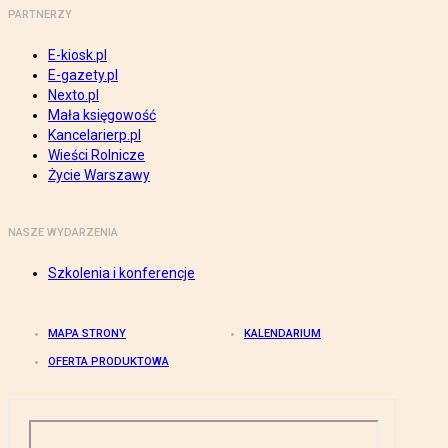
PARTNERZY
E-kiosk.pl
E-gazety.pl
Nexto.pl
Mała księgowość
Kancelarierp.pl
Wieści Rolnicze
Życie Warszawy
NASZE WYDARZENIA
Szkolenia i konferencje
MAPA STRONY
KALENDARIUM
OFERTA PRODUKTOWA