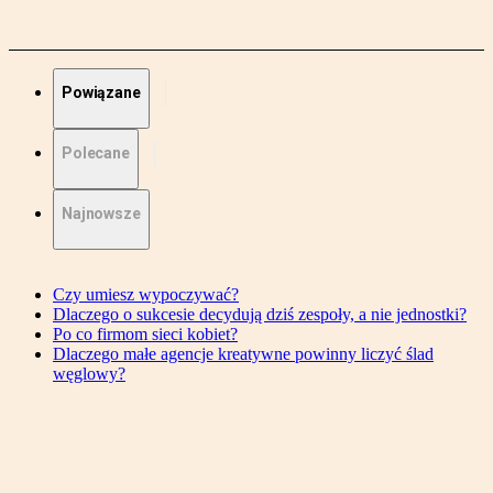
Powiązane
Polecane
Najnowsze
Czy umiesz wypoczywać?
Dlaczego o sukcesie decydują dziś zespoły, a nie jednostki?
Po co firmom sieci kobiet?
Dlaczego małe agencje kreatywne powinny liczyć ślad
węglowy?