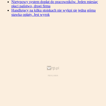
Nietypowy system dopłat do pracowników. Jeden miesiąc
płaci państwo, drugi firma
Handlujący na kilku stoiskach nie wykpi się jedną górną
stawką opłaty. Jest wyrok