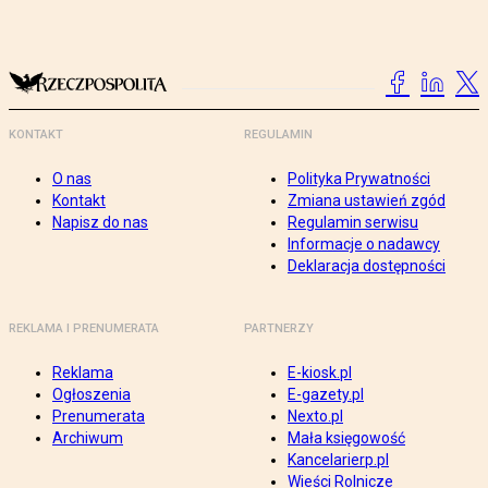
KONTAKT
REGULAMIN
O nas
Polityka Prywatności
Kontakt
Zmiana ustawień zgód
Napisz do nas
Regulamin serwisu
Informacje o nadawcy
Deklaracja dostępności
REKLAMA I PRENUMERATA
PARTNERZY
Reklama
E-kiosk.pl
Ogłoszenia
E-gazety.pl
Prenumerata
Nexto.pl
Archiwum
Mała księgowość
Kancelarierp.pl
Wieści Rolnicze