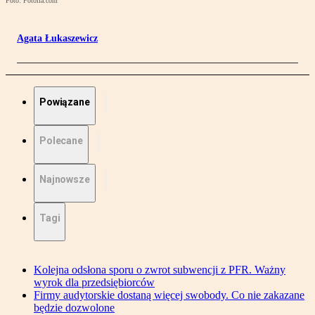
Foto: Fotolia.com
Agata Łukaszewicz
Powiązane
Polecane
Najnowsze
Tagi
Kolejna odsłona sporu o zwrot subwencji z PFR. Ważny
wyrok dla przedsiębiorców
Firmy audytorskie dostaną więcej swobody. Co nie zakazane
będzie dozwolone