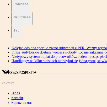
Polecane
Najnowsze
Tagi
Kolejna odsłona sporu o zwrot subwencji z PFR. Ważny wyrok
Firmy audytorskie dostaną więcej swobody. Co nie zakazane 
Nietypowy system dopłat do pracowników. Jeden miesiąc płaci
Handlujący na kilku stoiskach nie wykpi się jedną górną stawką
KONTAKT
O nas
Kontakt
Napisz do nas