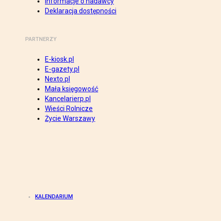
Informacje o nadawcy
Deklaracja dostępności
PARTNERZY
E-kiosk.pl
E-gazety.pl
Nexto.pl
Mała księgowość
Kancelarierp.pl
Wieści Rolnicze
Życie Warszawy
KALENDARIUM