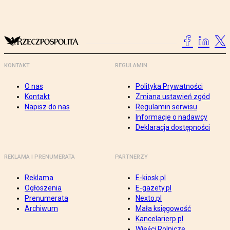
KONTAKT
REGULAMIN
O nas
Polityka Prywatności
Kontakt
Zmiana ustawień zgód
Napisz do nas
Regulamin serwisu
Informacje o nadawcy
Deklaracja dostępności
REKLAMA I PRENUMERATA
PARTNERZY
Reklama
E-kiosk.pl
Ogłoszenia
E-gazety.pl
Prenumerata
Nexto.pl
Archiwum
Mała księgowość
Kancelarierp.pl
Wieści Rolnicze