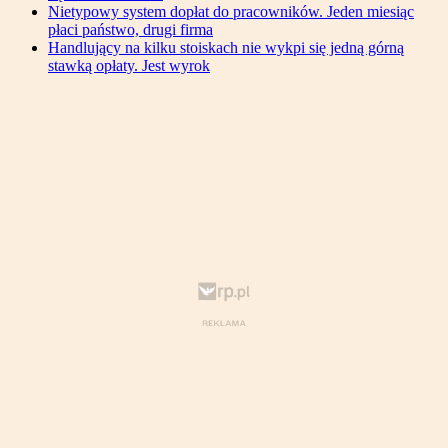
Nietypowy system dopłat do pracowników. Jeden miesiąc
płaci państwo, drugi firma
Handlujący na kilku stoiskach nie wykpi się jedną górną
stawką opłaty. Jest wyrok