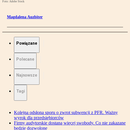
Foto: Adobe Stock
Magdalena Auzbiter
Powiązane
Polecane
Najnowsze
Tagi
Kolejna odsłona sporu o zwrot subwencji z PFR. Ważny
wyrok dla przedsiębiorców
Firmy audytorskie dostaną więcej swobody. Co nie zakazane
będzie dozwolone