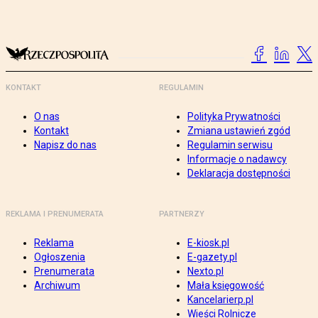
KONTAKT
REGULAMIN
O nas
Polityka Prywatności
Kontakt
Zmiana ustawień zgód
Napisz do nas
Regulamin serwisu
Informacje o nadawcy
Deklaracja dostępności
REKLAMA I PRENUMERATA
PARTNERZY
Reklama
E-kiosk.pl
Ogłoszenia
E-gazety.pl
Prenumerata
Nexto.pl
Archiwum
Mała księgowość
Kancelarierp.pl
Wieści Rolnicze