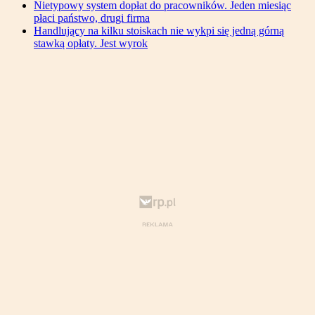
Nietypowy system dopłat do pracowników. Jeden miesiąc
płaci państwo, drugi firma
Handlujący na kilku stoiskach nie wykpi się jedną górną
stawką opłaty. Jest wyrok