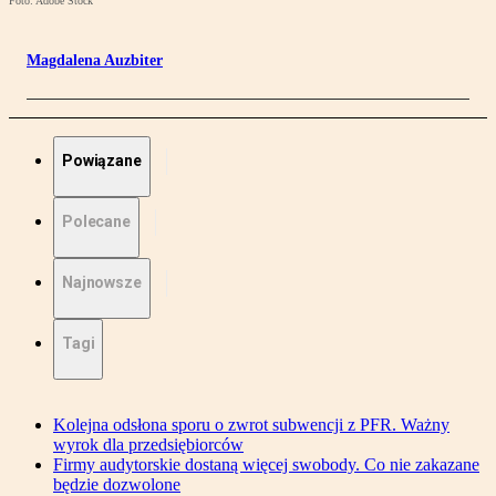
Foto: Adobe Stock
Magdalena Auzbiter
Powiązane
Polecane
Najnowsze
Tagi
Kolejna odsłona sporu o zwrot subwencji z PFR. Ważny
wyrok dla przedsiębiorców
Firmy audytorskie dostaną więcej swobody. Co nie zakazane
będzie dozwolone