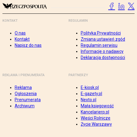
KONTAKT
REGULAMIN
O nas
Polityka Prywatności
Kontakt
Zmiana ustawień zgód
Napisz do nas
Regulamin serwisu
Informacje o nadawcy
Deklaracja dostępności
REKLAMA I PRENUMERATA
PARTNERZY
Reklama
E-kiosk.pl
Ogłoszenia
E-gazety.pl
Prenumerata
Nexto.pl
Archiwum
Mała księgowość
Kancelarierp.pl
Wieści Rolnicze
Życie Warszawy