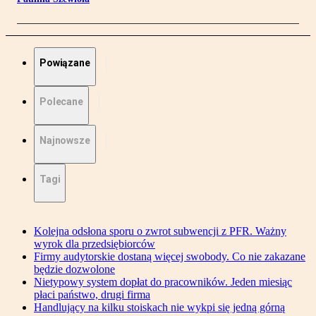
Powiązane
Polecane
Najnowsze
Tagi
Kolejna odsłona sporu o zwrot subwencji z PFR. Ważny
wyrok dla przedsiębiorców
Firmy audytorskie dostaną więcej swobody. Co nie zakazane
będzie dozwolone
Nietypowy system dopłat do pracowników. Jeden miesiąc
płaci państwo, drugi firma
Handlujący na kilku stoiskach nie wykpi się jedną górną