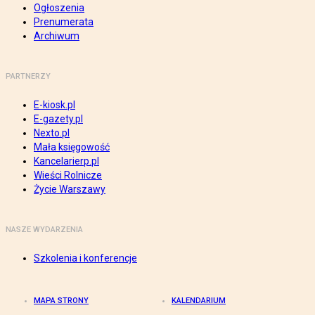
Ogłoszenia
Prenumerata
Archiwum
PARTNERZY
E-kiosk.pl
E-gazety.pl
Nexto.pl
Mała księgowość
Kancelarierp.pl
Wieści Rolnicze
Życie Warszawy
NASZE WYDARZENIA
Szkolenia i konferencje
MAPA STRONY
KALENDARIUM