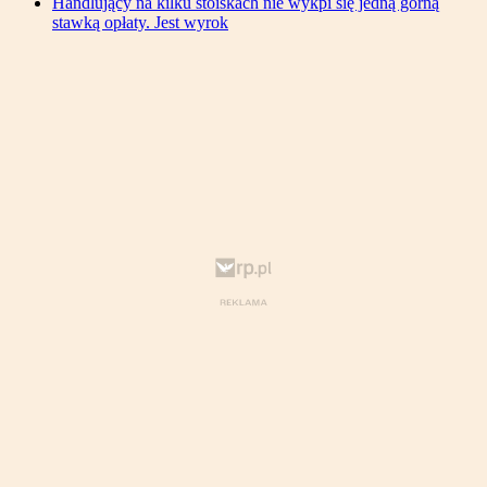
Handlujący na kilku stoiskach nie wykpi się jedną górną
stawką opłaty. Jest wyrok