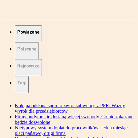
Powiązane
Polecane
Najnowsze
Tagi
Kolejna odsłona sporu o zwrot subwencji z PFR. Ważny
wyrok dla przedsiębiorców
Firmy audytorskie dostaną więcej swobody. Co nie zakazane
będzie dozwolone
Nietypowy system dopłat do pracowników. Jeden miesiąc
płaci państwo, drugi firma