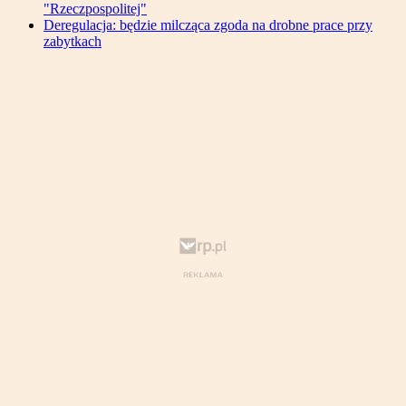
"Rzeczpospolitej"
Deregulacja: będzie milcząca zgoda na drobne prace przy
zabytkach