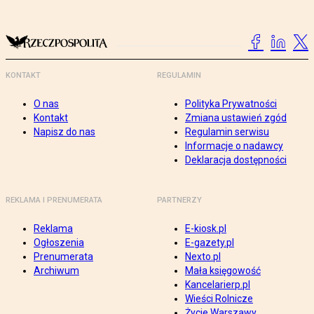
KONTAKT
REGULAMIN
O nas
Polityka Prywatności
Kontakt
Zmiana ustawień zgód
Napisz do nas
Regulamin serwisu
Informacje o nadawcy
Deklaracja dostępności
REKLAMA I PRENUMERATA
PARTNERZY
Reklama
E-kiosk.pl
Ogłoszenia
E-gazety.pl
Prenumerata
Nexto.pl
Archiwum
Mała księgowość
Kancelarierp.pl
Wieści Rolnicze
Życie Warszawy