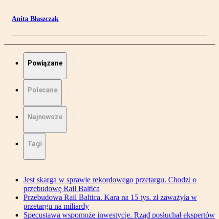
Anita Błaszczak
Powiązane
Polecane
Najnowsze
Tagi
Jest skarga w sprawie rekordowego przetargu. Chodzi o
przebudowę Rail Baltica
Przebudowa Rail Baltica. Kara na 15 tys. zł zaważyła w
przetargu na miliardy
Specustawa wspomoże inwestycje. Rząd posłuchał ekspertów