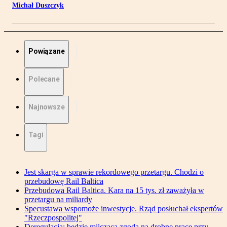
Michał Duszczyk
Powiązane
Polecane
Najnowsze
Tagi
Jest skarga w sprawie rekordowego przetargu. Chodzi o
przebudowę Rail Baltica
Przebudowa Rail Baltica. Kara na 15 tys. zł zaważyła w
przetargu na miliardy
Specustawa wspomoże inwestycje. Rząd posłuchał ekspertów
"Rzeczpospolitej"
Deregulacja: będzie milcząca zgoda na drobne prace przy