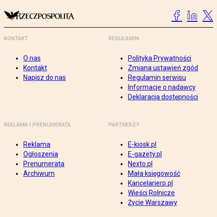
KONTAKT
REGULAMIN
O nas
Polityka Prywatności
Kontakt
Zmiana ustawień zgód
Napisz do nas
Regulamin serwisu
Informacje o nadawcy
Deklaracja dostępności
REKLAMA I PRENUMERATA
PARTNERZY
Reklama
E-kiosk.pl
Ogłoszenia
E-gazety.pl
Prenumerata
Nexto.pl
Archiwum
Mała księgowość
Kancelarierp.pl
Wieści Rolnicze
Życie Warszawy