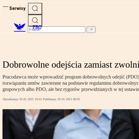
Serwisy
PRO
Dobrowolne odejścia zamiast zwoln
Pracodawca może wprowadzić program dobrowolnych odejść (PDO) zam
rozwiązaniu umów zawierane na podstawie regulaminu dobrowolnych
grupowych albo PDO, ale bez rygorów przewidzianych w tej ustawie
Aktualizacja:
02.01.2021 16:01
Publikacja:
02.01.2021 00:01