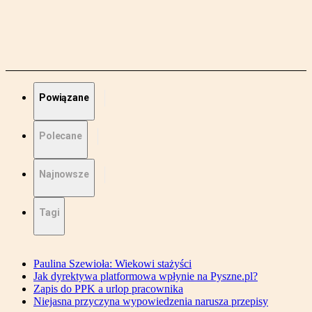
Powiązane
Polecane
Najnowsze
Tagi
Paulina Szewioła: Wiekowi stażyści
Jak dyrektywa platformowa wpłynie na Pyszne.pl?
Zapis do PPK a urlop pracownika
Niejasna przyczyna wypowiedzenia narusza przepisy