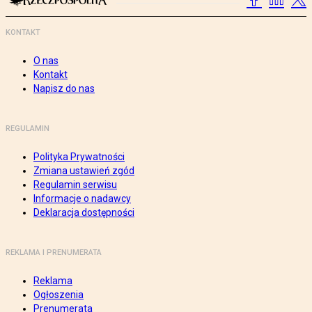
KONTAKT
O nas
Kontakt
Napisz do nas
REGULAMIN
Polityka Prywatności
Zmiana ustawień zgód
Regulamin serwisu
Informacje o nadawcy
Deklaracja dostępności
REKLAMA I PRENUMERATA
Reklama
Ogłoszenia
Prenumerata