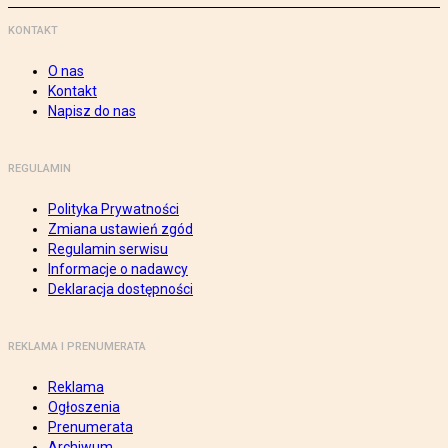
KONTAKT
O nas
Kontakt
Napisz do nas
REGULAMIN
Polityka Prywatności
Zmiana ustawień zgód
Regulamin serwisu
Informacje o nadawcy
Deklaracja dostępności
REKLAMA I PRENUMERATA
Reklama
Ogłoszenia
Prenumerata
Archiwum