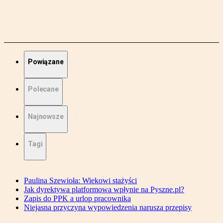
Powiązane
Polecane
Najnowsze
Tagi
Paulina Szewioła: Wiekowi stażyści
Jak dyrektywa platformowa wpłynie na Pyszne.pl?
Zapis do PPK a urlop pracownika
Niejasna przyczyna wypowiedzenia narusza przepisy