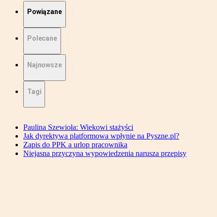
Powiązane
Polecane
Najnowsze
Tagi
Paulina Szewioła: Wiekowi stażyści
Jak dyrektywa platformowa wpłynie na Pyszne.pl?
Zapis do PPK a urlop pracownika
Niejasna przyczyna wypowiedzenia narusza przepisy