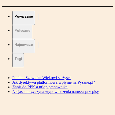
Powiązane
Polecane
Najnowsze
Tagi
Paulina Szewioła: Wiekowi stażyści
Jak dyrektywa platformowa wpłynie na Pyszne.pl?
Zapis do PPK a urlop pracownika
Niejasna przyczyna wypowiedzenia narusza przepisy