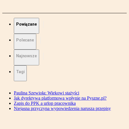
Powiązane
Polecane
Najnowsze
Tagi
Paulina Szewioła: Wiekowi stażyści
Jak dyrektywa platformowa wpłynie na Pyszne.pl?
Zapis do PPK a urlop pracownika
Niejasna przyczyna wypowiedzenia narusza przepisy