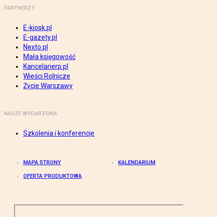
PARTNERZY
E-kiosk.pl
E-gazety.pl
Nexto.pl
Mała księgowość
Kancelarierp.pl
Wieści Rolnicze
Życie Warszawy
NASZE WYDARZENIA
Szkolenia i konferencje
MAPA STRONY
KALENDARIUM
OFERTA PRODUKTOWA