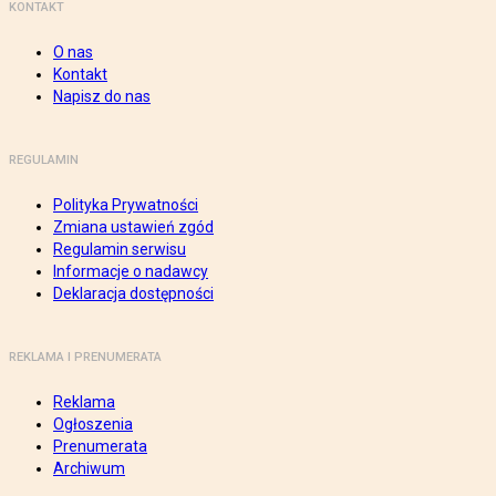
KONTAKT
O nas
Kontakt
Napisz do nas
REGULAMIN
Polityka Prywatności
Zmiana ustawień zgód
Regulamin serwisu
Informacje o nadawcy
Deklaracja dostępności
REKLAMA I PRENUMERATA
Reklama
Ogłoszenia
Prenumerata
Archiwum