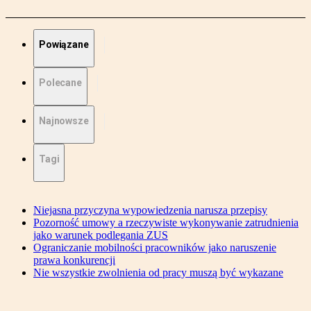
Powiązane
Polecane
Najnowsze
Tagi
Niejasna przyczyna wypowiedzenia narusza przepisy
Pozorność umowy a rzeczywiste wykonywanie zatrudnienia
jako warunek podlegania ZUS
Ograniczanie mobilności pracowników jako naruszenie
prawa konkurencji
Nie wszystkie zwolnienia od pracy muszą być wykazane