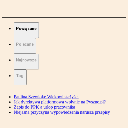
Powiązane
Polecane
Najnowsze
Tagi
Paulina Szewioła: Wiekowi stażyści
Jak dyrektywa platformowa wpłynie na Pyszne.pl?
Zapis do PPK a urlop pracownika
Niejasna przyczyna wypowiedzenia narusza przepisy