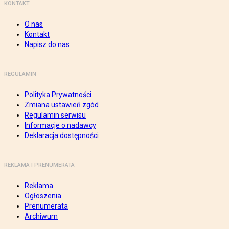
KONTAKT
O nas
Kontakt
Napisz do nas
REGULAMIN
Polityka Prywatności
Zmiana ustawień zgód
Regulamin serwisu
Informacje o nadawcy
Deklaracja dostępności
REKLAMA I PRENUMERATA
Reklama
Ogłoszenia
Prenumerata
Archiwum