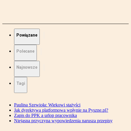
Powiązane
Polecane
Najnowsze
Tagi
Paulina Szewioła: Wiekowi stażyści
Jak dyrektywa platformowa wpłynie na Pyszne.pl?
Zapis do PPK a urlop pracownika
Niejasna przyczyna wypowiedzenia narusza przepisy