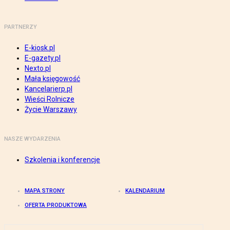
PARTNERZY
E-kiosk.pl
E-gazety.pl
Nexto.pl
Mała księgowość
Kancelarierp.pl
Wieści Rolnicze
Życie Warszawy
NASZE WYDARZENIA
Szkolenia i konferencje
MAPA STRONY
KALENDARIUM
OFERTA PRODUKTOWA