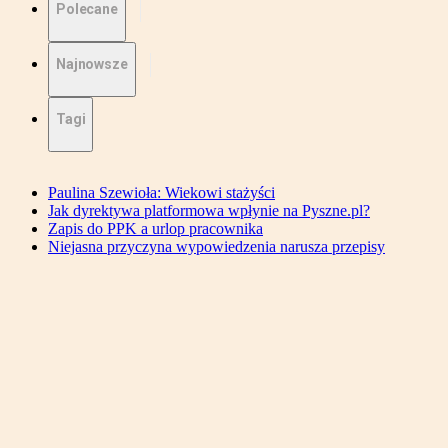
Polecane
Najnowsze
Tagi
Paulina Szewioła: Wiekowi stażyści
Jak dyrektywa platformowa wpłynie na Pyszne.pl?
Zapis do PPK a urlop pracownika
Niejasna przyczyna wypowiedzenia narusza przepisy