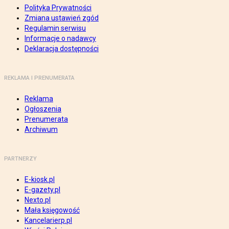
Polityka Prywatności
Zmiana ustawień zgód
Regulamin serwisu
Informacje o nadawcy
Deklaracja dostępności
REKLAMA I PRENUMERATA
Reklama
Ogłoszenia
Prenumerata
Archiwum
PARTNERZY
E-kiosk.pl
E-gazety.pl
Nexto.pl
Mała księgowość
Kancelarierp.pl