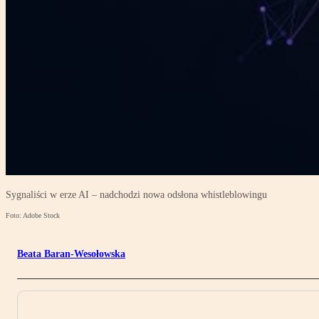
Sygnaliści w erze AI – nadchodzi nowa odsłona whistleblowingu
Foto: Adobe Stock
Beata Baran-Wesołowska