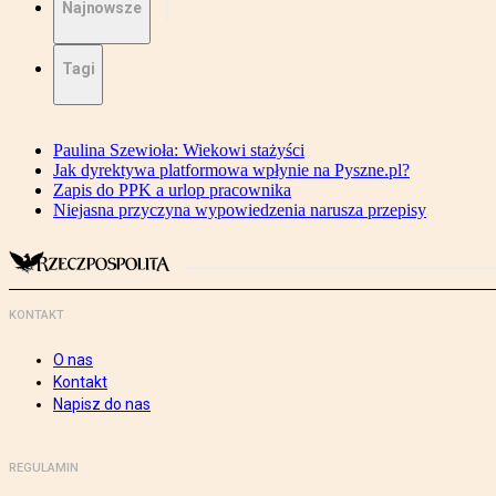
Najnowsze
Tagi
Paulina Szewioła: Wiekowi stażyści
Jak dyrektywa platformowa wpłynie na Pyszne.pl?
Zapis do PPK a urlop pracownika
Niejasna przyczyna wypowiedzenia narusza przepisy
KONTAKT
O nas
Kontakt
Napisz do nas
REGULAMIN