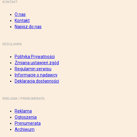
KONTAKT
O nas
Kontakt
Napisz do nas
REGULAMIN
Polityka Prywatności
Zmiana ustawień zgód
Regulamin serwisu
Informacje o nadawcy
Deklaracja dostępności
REKLAMA I PRENUMERATA
Reklama
Ogłoszenia
Prenumerata
Archiwum