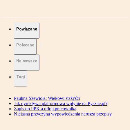
Powiązane
Polecane
Najnowsze
Tagi
Paulina Szewioła: Wiekowi stażyści
Jak dyrektywa platformowa wpłynie na Pyszne.pl?
Zapis do PPK a urlop pracownika
Niejasna przyczyna wypowiedzenia narusza przepisy