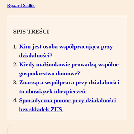
Ryszard Sadlik
SPIS TREŚCI
Kim jest osoba współpracująca przy
działalności?
Kiedy małżonkowie prowadzą wspólne
gospodarstwo domowe?
Znacząca współpraca przy działalności
to obowiązek ubezpieczeń
Sporadyczna pomoc przy działalności
bez składek ZUS