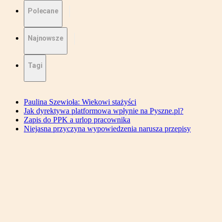
Polecane
Najnowsze
Tagi
Paulina Szewioła: Wiekowi stażyści
Jak dyrektywa platformowa wpłynie na Pyszne.pl?
Zapis do PPK a urlop pracownika
Niejasna przyczyna wypowiedzenia narusza przepisy