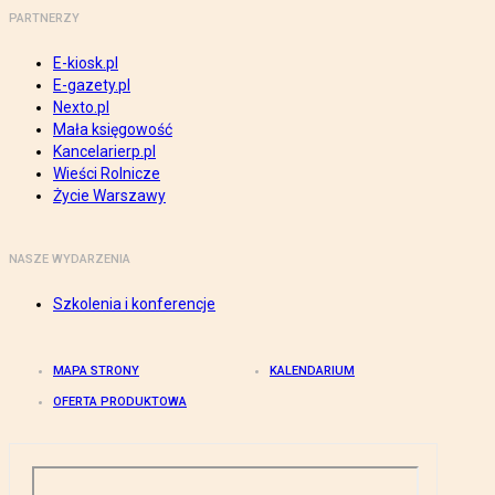
PARTNERZY
E-kiosk.pl
E-gazety.pl
Nexto.pl
Mała księgowość
Kancelarierp.pl
Wieści Rolnicze
Życie Warszawy
NASZE WYDARZENIA
Szkolenia i konferencje
MAPA STRONY
KALENDARIUM
OFERTA PRODUKTOWA