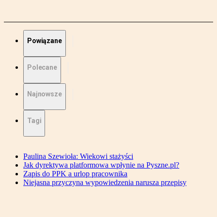
Powiązane
Polecane
Najnowsze
Tagi
Paulina Szewioła: Wiekowi stażyści
Jak dyrektywa platformowa wpłynie na Pyszne.pl?
Zapis do PPK a urlop pracownika
Niejasna przyczyna wypowiedzenia narusza przepisy