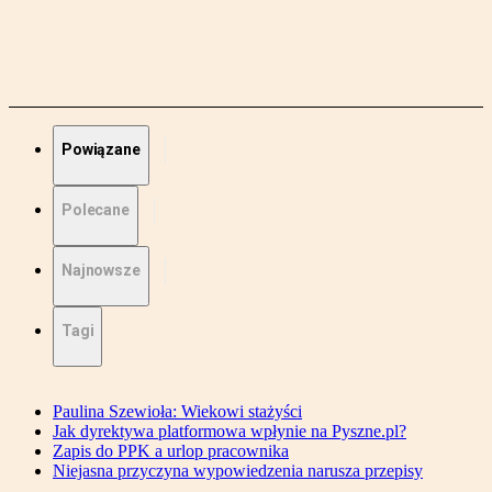
Powiązane
Polecane
Najnowsze
Tagi
Paulina Szewioła: Wiekowi stażyści
Jak dyrektywa platformowa wpłynie na Pyszne.pl?
Zapis do PPK a urlop pracownika
Niejasna przyczyna wypowiedzenia narusza przepisy