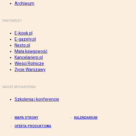
Archiwum
PARTNERZY
E-kiosk.pl
E-gazety.pl
Nexto.pl
Mała księgowość
Kancelarierp.pl
Wieści Rolnicze
Życie Warszawy
NASZE WYDARZENIA
Szkolenia i konferencje
MAPA STRONY
KALENDARIUM
OFERTA PRODUKTOWA