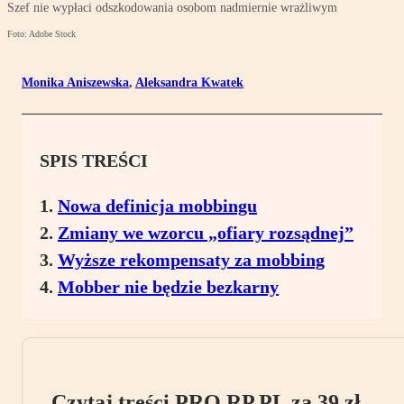
Szef nie wypłaci odszkodowania osobom nadmiernie wrażliwym
Foto: Adobe Stock
Monika Aniszewska
,
Aleksandra Kwatek
SPIS TREŚCI
Nowa definicja mobbingu
Zmiany we wzorcu „ofiary rozsądnej”
Wyższe rekompensaty za mobbing
Mobber nie będzie bezkarny
Czytaj treści PRO.RP.PL za 39 zł