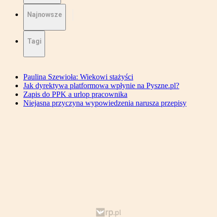
Najnowsze
Tagi
Paulina Szewioła: Wiekowi stażyści
Jak dyrektywa platformowa wpłynie na Pyszne.pl?
Zapis do PPK a urlop pracownika
Niejasna przyczyna wypowiedzenia narusza przepisy