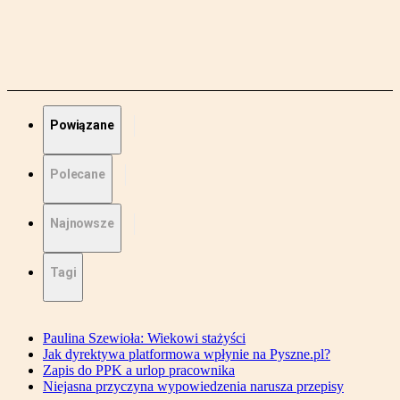
Powiązane
Polecane
Najnowsze
Tagi
Paulina Szewioła: Wiekowi stażyści
Jak dyrektywa platformowa wpłynie na Pyszne.pl?
Zapis do PPK a urlop pracownika
Niejasna przyczyna wypowiedzenia narusza przepisy