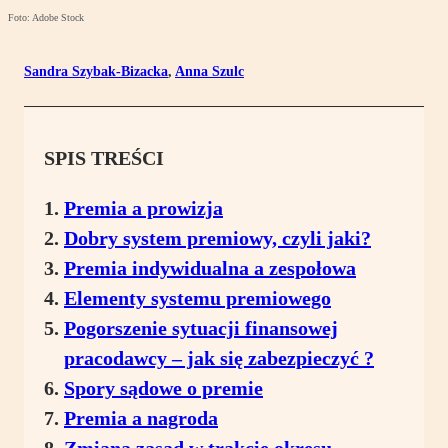
Foto: Adobe Stock
Sandra Szybak-Bizacka
,
Anna Szulc
SPIS TREŚCI
Premia a prowizja
Dobry system premiowy, czyli jaki?
Premia indywidualna a zespołowa
Elementy systemu premiowego
Pogorszenie sytuacji finansowej
pracodawcy – jak się zabezpieczyć ?
Spory sądowe o premie
Premia a nagroda