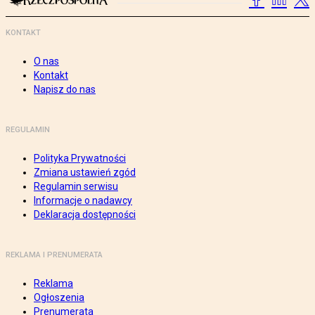
KONTAKT
O nas
Kontakt
Napisz do nas
REGULAMIN
Polityka Prywatności
Zmiana ustawień zgód
Regulamin serwisu
Informacje o nadawcy
Deklaracja dostępności
REKLAMA I PRENUMERATA
Reklama
Ogłoszenia
Prenumerata