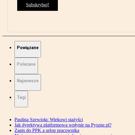
Subskrybuj!
Powiązane
Polecane
Najnowsze
Tagi
Paulina Szewioła: Wiekowi stażyści
Jak dyrektywa platformowa wpłynie na Pyszne.pl?
Zapis do PPK a urlop pracownika