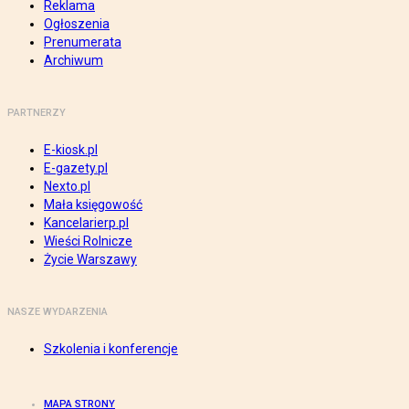
Reklama
Ogłoszenia
Prenumerata
Archiwum
PARTNERZY
E-kiosk.pl
E-gazety.pl
Nexto.pl
Mała księgowość
Kancelarierp.pl
Wieści Rolnicze
Życie Warszawy
NASZE WYDARZENIA
Szkolenia i konferencje
MAPA STRONY