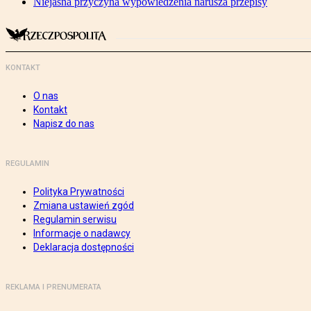
Niejasna przyczyna wypowiedzenia narusza przepisy
KONTAKT
O nas
Kontakt
Napisz do nas
REGULAMIN
Polityka Prywatności
Zmiana ustawień zgód
Regulamin serwisu
Informacje o nadawcy
Deklaracja dostępności
REKLAMA I PRENUMERATA