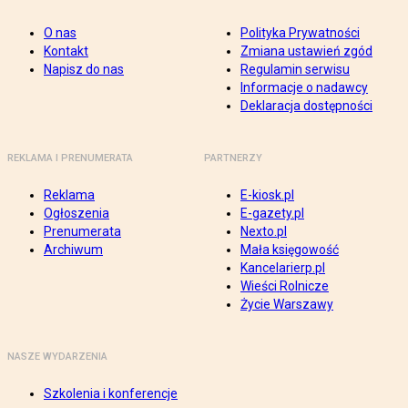
O nas
Polityka Prywatności
Kontakt
Zmiana ustawień zgód
Napisz do nas
Regulamin serwisu
Informacje o nadawcy
Deklaracja dostępności
REKLAMA I PRENUMERATA
PARTNERZY
Reklama
E-kiosk.pl
Ogłoszenia
E-gazety.pl
Prenumerata
Nexto.pl
Archiwum
Mała księgowość
Kancelarierp.pl
Wieści Rolnicze
Życie Warszawy
NASZE WYDARZENIA
Szkolenia i konferencje