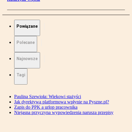
Powiązane
Polecane
Najnowsze
Tagi
Paulina Szewioła: Wiekowi stażyści
Jak dyrektywa platformowa wpłynie na Pyszne.pl?
Zapis do PPK a urlop pracownika
Niejasna przyczyna wypowiedzenia narusza przepisy