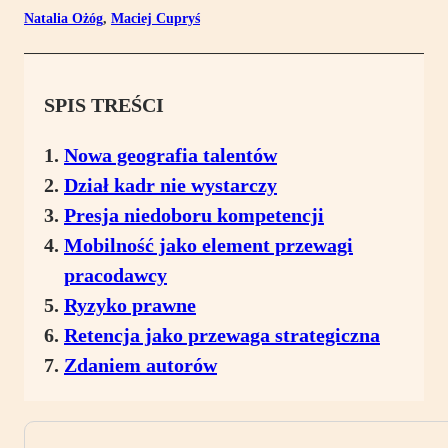
Natalia Ożóg
,
Maciej Cupryś
SPIS TREŚCI
Nowa geografia talentów
Dział kadr nie wystarczy
Presja niedoboru kompetencji
Mobilność jako element przewagi
pracodawcy
Ryzyko prawne
Retencja jako przewaga strategiczna
Zdaniem autorów