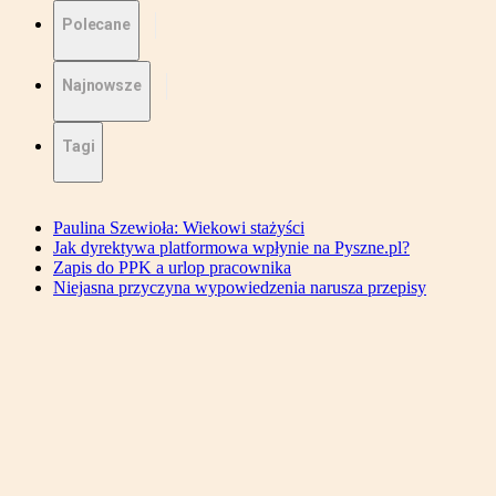
Polecane
Najnowsze
Tagi
Paulina Szewioła: Wiekowi stażyści
Jak dyrektywa platformowa wpłynie na Pyszne.pl?
Zapis do PPK a urlop pracownika
Niejasna przyczyna wypowiedzenia narusza przepisy