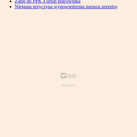
Zapis do PPK a urlop pracownika
Niejasna przyczyna wypowiedzenia narusza przepisy