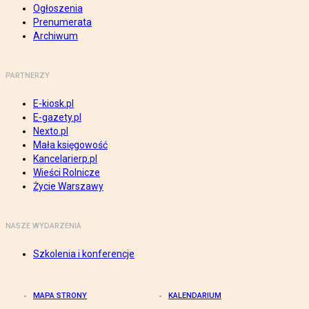
Ogłoszenia
Prenumerata
Archiwum
PARTNERZY
E-kiosk.pl
E-gazety.pl
Nexto.pl
Mała księgowość
Kancelarierp.pl
Wieści Rolnicze
Życie Warszawy
NASZE WYDARZENIA
Szkolenia i konferencje
MAPA STRONY
KALENDARIUM