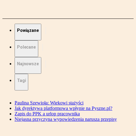
Powiązane
Polecane
Najnowsze
Tagi
Paulina Szewioła: Wiekowi stażyści
Jak dyrektywa platformowa wpłynie na Pyszne.pl?
Zapis do PPK a urlop pracownika
Niejasna przyczyna wypowiedzenia narusza przepisy