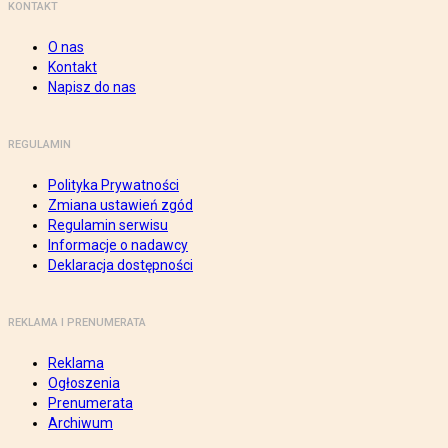
KONTAKT
O nas
Kontakt
Napisz do nas
REGULAMIN
Polityka Prywatności
Zmiana ustawień zgód
Regulamin serwisu
Informacje o nadawcy
Deklaracja dostępności
REKLAMA I PRENUMERATA
Reklama
Ogłoszenia
Prenumerata
Archiwum