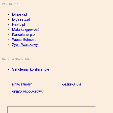
PARTNERZY
E-kiosk.pl
E-gazety.pl
Nexto.pl
Mała księgowość
Kancelarierp.pl
Wieści Rolnicze
Życie Warszawy
NASZE WYDARZENIA
Szkolenia i konferencje
MAPA STRONY
KALENDARIUM
OFERTA PRODUKTOWA