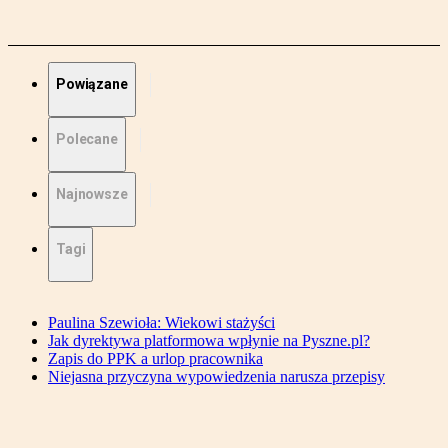
Powiązane
Polecane
Najnowsze
Tagi
Paulina Szewioła: Wiekowi stażyści
Jak dyrektywa platformowa wpłynie na Pyszne.pl?
Zapis do PPK a urlop pracownika
Niejasna przyczyna wypowiedzenia narusza przepisy