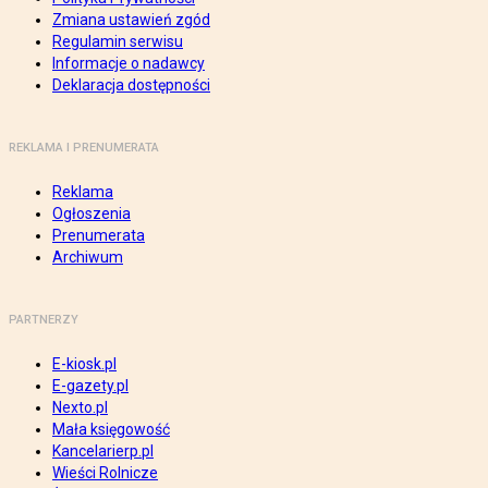
Zmiana ustawień zgód
Regulamin serwisu
Informacje o nadawcy
Deklaracja dostępności
REKLAMA I PRENUMERATA
Reklama
Ogłoszenia
Prenumerata
Archiwum
PARTNERZY
E-kiosk.pl
E-gazety.pl
Nexto.pl
Mała księgowość
Kancelarierp.pl
Wieści Rolnicze