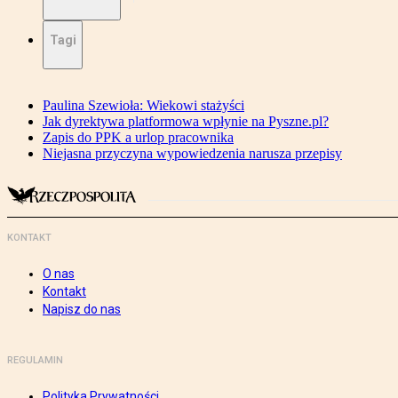
Tagi
Paulina Szewioła: Wiekowi stażyści
Jak dyrektywa platformowa wpłynie na Pyszne.pl?
Zapis do PPK a urlop pracownika
Niejasna przyczyna wypowiedzenia narusza przepisy
KONTAKT
O nas
Kontakt
Napisz do nas
REGULAMIN
Polityka Prywatności