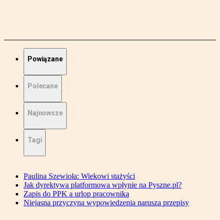
Powiązane
Polecane
Najnowsze
Tagi
Paulina Szewioła: Wiekowi stażyści
Jak dyrektywa platformowa wpłynie na Pyszne.pl?
Zapis do PPK a urlop pracownika
Niejasna przyczyna wypowiedzenia narusza przepisy