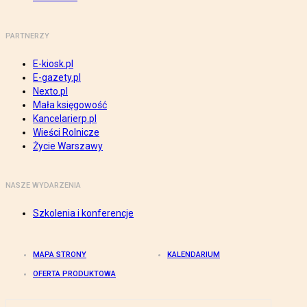
PARTNERZY
E-kiosk.pl
E-gazety.pl
Nexto.pl
Mała księgowość
Kancelarierp.pl
Wieści Rolnicze
Życie Warszawy
NASZE WYDARZENIA
Szkolenia i konferencje
MAPA STRONY
KALENDARIUM
OFERTA PRODUKTOWA