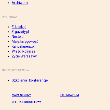
Archiwum
PARTNERZY
E-kiosk.pl
E-gazety.pl
Nexto.pl
Mała księgowość
Kancelarierp.pl
Wieści Rolnicze
Życie Warszawy
NASZE WYDARZENIA
Szkolenia i konferencje
MAPA STRONY
KALENDARIUM
OFERTA PRODUKTOWA