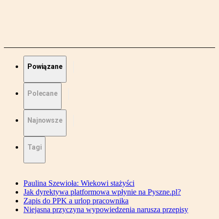
Powiązane
Polecane
Najnowsze
Tagi
Paulina Szewioła: Wiekowi stażyści
Jak dyrektywa platformowa wpłynie na Pyszne.pl?
Zapis do PPK a urlop pracownika
Niejasna przyczyna wypowiedzenia narusza przepisy