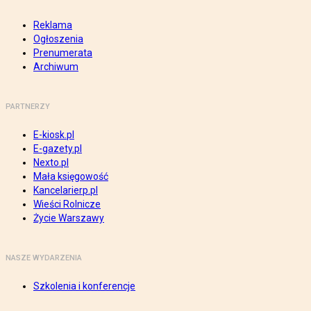
Reklama
Ogłoszenia
Prenumerata
Archiwum
PARTNERZY
E-kiosk.pl
E-gazety.pl
Nexto.pl
Mała księgowość
Kancelarierp.pl
Wieści Rolnicze
Życie Warszawy
NASZE WYDARZENIA
Szkolenia i konferencje